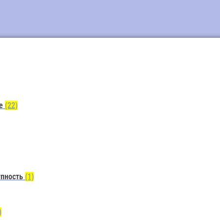
ие
(22)
упность
(1)
)