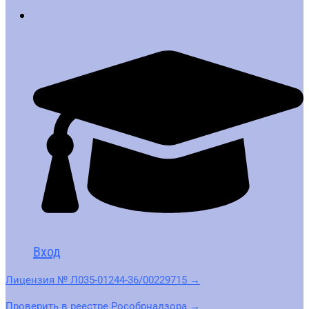
Вход
Лицензия № Л035-01244-36/00229715 →
Проверить в реестре Рособрнадзора →