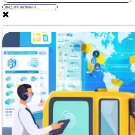
Программа профессиональной переподготовки, включ
предназначена для специалистов, ответственных за пр
Заниматься можно полностью удаленно в Анадыре, со
охватывает нормативную базу работы контролера, сов
безопасности транспортных средств, а также нормы ох
организована в формате несложного тестирования (до 
количеству попыток, поэтому 99% обучающихся сдают 
работ не требуются. Сравнительный анализ цен доказ
своем сегменте. Оформление итогового образовательно
успешного теста в Moodle информация автоматически п
приказ, подписанные усиленной квалифицированной э
занимает до 30 минут, после чего документ отправляе