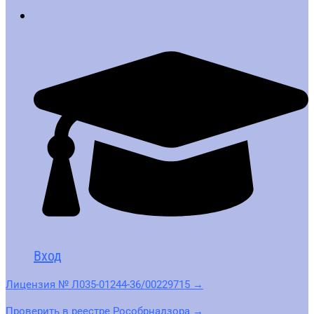
Вход
Лицензия № Л035-01244-36/00229715 →
Проверить в реестре Рособрнадзора →