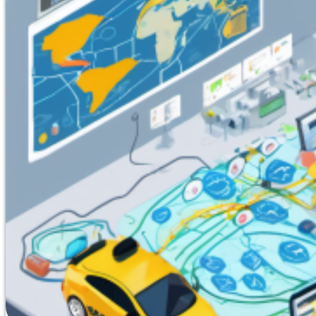
выполняющих технические осмотры транспорта при вые
организовано дистанционно в Анадыре. Программа де
состоянию автомобилей, методики инструментального 
спецтехники, а также правила техники безопасности. 
тестирование до 10 вопросов без лимитов по времени 
99% слушателей с первого раза. Никаких защит и нап
подтверждает, что это наиболее бюджетный вариант о
итогам обучения полностью автоматизирована. Успешн
Битрикс24, где создаются образовательный документ 
электронной подписью учебного отдела. В течение 30
зарегистрирован в ФРДО.