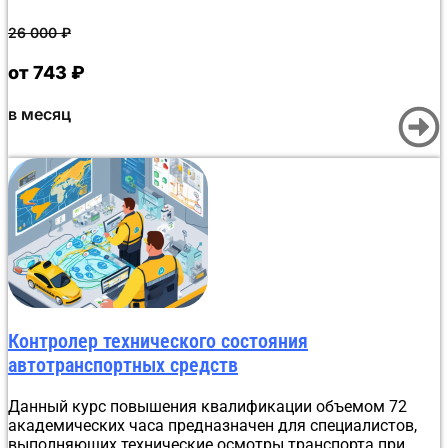
Оформление итогового образовательного документа не
требует ручной обработки. После успешного теста в
26 000
₽
Moodle информация автоматически поступает в
Битрикс24, где создаются документ и приказ,
от 743 ₽
подписанные усиленной квалифицированной
электронной подписью учебного отдела. Процедура
в месяц
занимает до 30 минут, после чего документ
отправляется слушателю, а сведения вносятся в ФРДО.
Контролер технического состояния
автотранспортных средств
Данный курс повышения квалификации объемом 72
академических часа предназначен для специалистов,
выполняющих технические осмотры транспорта при