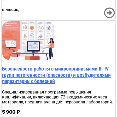
Вся техническая процедура занимает не более 30 минут,
что позволяет оперативно отправить готовый документ
в месяц
слушателю и передать сведения в ФРДО.
Безопасность работы с микроорганизмами III-IV
групп патогенности (опасности) и возбудителями
паразитарных болезней
Специализированная программа повышения
квалификации, включающая 72 академических часа
материала, предназначена для персонала лабораторий
и исследовательских центров, взаимодействующих с
5 900
₽
ПБА. Заниматься можно полностью удаленно в
Анадыре, совмещая учебу с практической