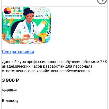
Сестра-хозяйка
Данный курс профессионального обучения объемом 288
академических часов разработан для персонала,
ответственного за хозяйственное обеспечение и
санитарный порядок в медучреждениях. Обучение
3 900
₽
проходит дистанционно в Анадыре. Программа
детально рассматривает организацию санитарно-
гигиенического режима в ЛПУ, основы эпидемиологии,
10 000
₽
нормы деонтологии и алгоритмы оказания первой
помощи. Слушатели изучают полный перечень
В месяц
профессиональных обязанностей сестры-хозяйки.
Итоговая проверка знаний максимально упрощена: