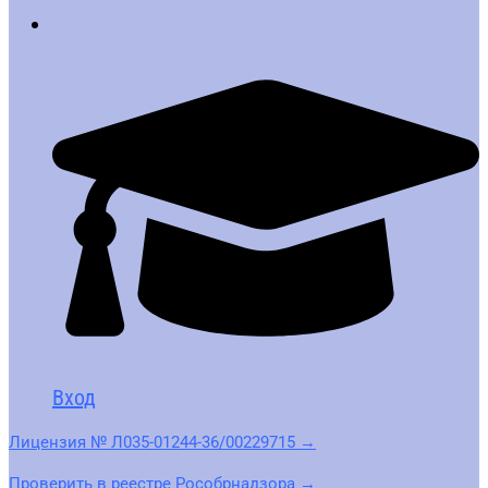
Вход
Лицензия № Л035-01244-36/00229715 →
Проверить в реестре Рособрнадзора →