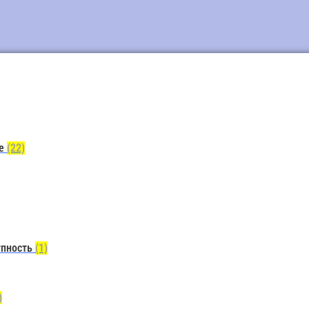
ие
(22)
упность
(1)
)