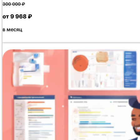
300 000
₽
от 9 968 ₽
в месяц
Данная программа переподготовки объемом 1500 ака
директоров и руководителей. Обучение организовано 
стратегический маркетинг, цифровые коммуникации, у
построение коммерческих стратегий. Проверка знаний 
вопросов, попытки не лимитированы), без подготовки 
самое доступное предложение на рынке.Подготовка д
автоматизирована. Успешный результат теста в Moodle
образовательный документ и приказ, заверенные уси
учебного отдела. В течение 30 минут документ может 
ФРДО.