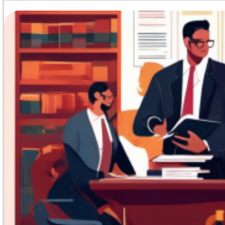
Эта программа профессиональной переподготовки, вк
HR-директоров и руководителей высшего звена. Обуче
что позволяет учиться без отрыва от работы. Ключевы
талантов, автоматизация кадровых процессов, формир
Итоговая аттестация представляет собой тест (до 10 в
благодаря простоте формата 99% слушателей справляю
требуется. По данным мониторинга, это самое бюджет
автоматически начинает подготовку образовательног
аттестации в Moodle. Полученные данные передаются в
УКЭП учебного отдела. Техническое оформление длится
слушателю и зарегистрировать документ в ФРДО.