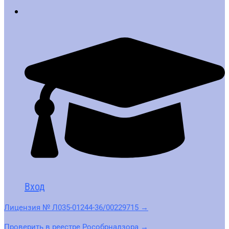
Вход
Лицензия № Л035-01244-36/00229715 →
Проверить в реестре Рособрнадзора →