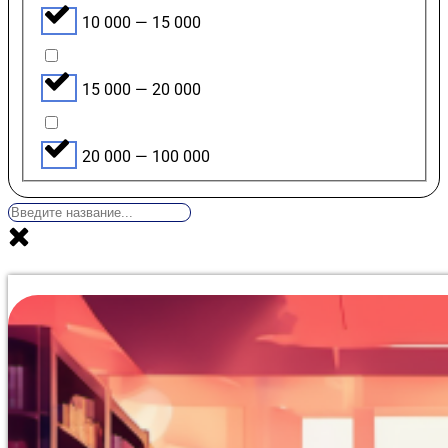
10 000 — 15 000
15 000 — 20 000
20 000 — 100 000
Курс профессиональной переподготовки, включающий в
специально для владельцев компаний и топ-менеджме
позволяет осваивать программу без отрыва от руковод
инновационное развитие, методы цифровой трансформ
максимально упрощена — онлайн-тест до 10 вопросов б
написание рефератов не требуется. Анализ рынка под
среди аналогов.Выдача документа об образовании ор