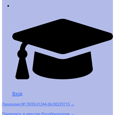
Вход
Лицензия № Л035-01244-36/00229715 →
Проверить в реестре Рособрнадзора →