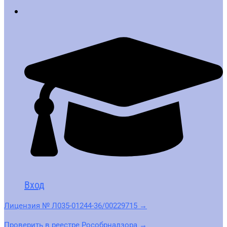
Вход
Лицензия № Л035-01244-36/00229715 →
Проверить в реестре Рособрнадзора →