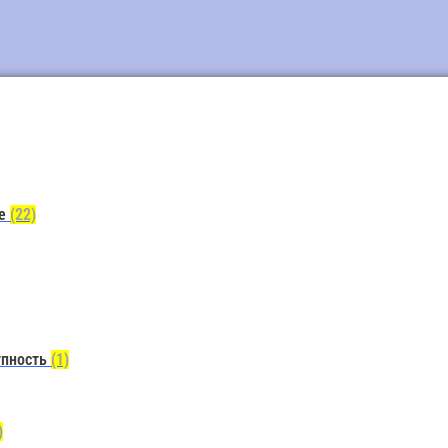
ие
(22)
упность
(1)
)