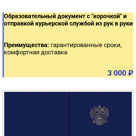
Образовательный документ с "корочкой" и
отправкой курьерской службой из рук в руки
Преимущества:
гарантированные сроки,
комфортная доставка
3 000 ₽