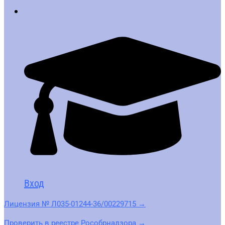
Вход
Лицензия № Л035-01244-36/00229715 →
Проверить в реестре Рособрнадзора →