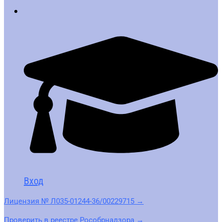
Вход
Лицензия № Л035-01244-36/00229715 →
Проверить в реестре Рособрнадзора →