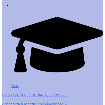
Вход
Лицензия № Л035-01244-36/00229715 →
Проверить в реестре Рособрнадзора →