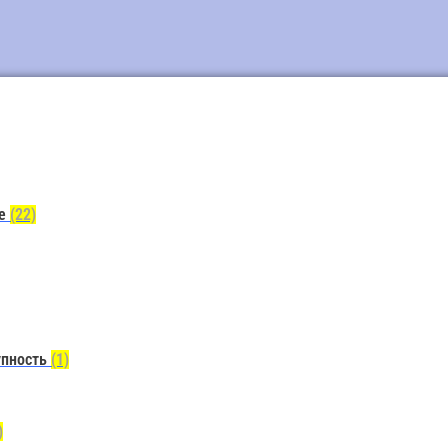
ие
(22)
упность
(1)
)