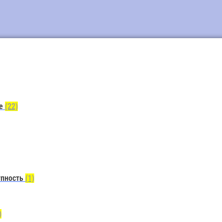
ие
(22)
упность
(1)
)