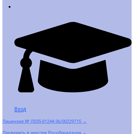
Вход
Лицензия № Л035-01244-36/00229715 →
Проверить в реестре Рособрнадзора →