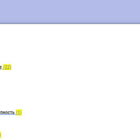
ие
(22)
упность
(1)
)