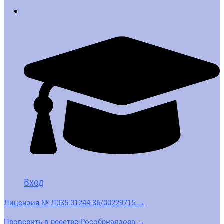
Вход
Лицензия № Л035-01244-36/00229715 →
Проверить в реестре Рособрнадзора →