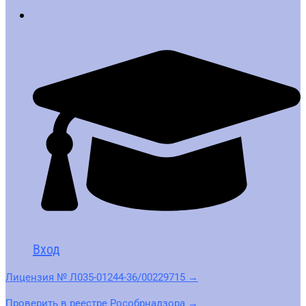
Вход
Лицензия № Л035-01244-36/00229715 →
Проверить в реестре Рособрнадзора →